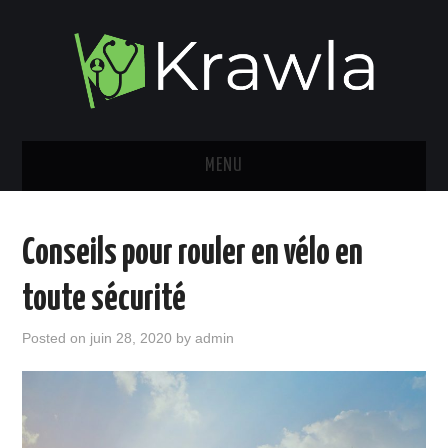
MENU
MES VÉHICULES
Conseils pour rouler en vélo en
MON LIFESTYLE
toute sécurité
MES VOYAGES
Posted on
juin 28, 2020
by
admin
MON CÔTÉ SPORTIF
FINANCE