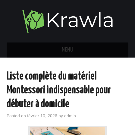
MENU
MES VÉHICULES
Liste complète du matériel
MON LIFESTYLE
Montessori indispensable pour
MES VOYAGES
débuter à domicile
MON CÔTÉ SPORTIF
Posted on
février 10, 2026
by
admin
FINANCE