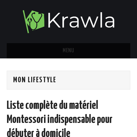
MENU
MES VÉHICULES
MON LIFESTYLE
MON LIFESTYLE
MES VOYAGES
Liste complète du matériel
MON CÔTÉ SPORTIF
Montessori indispensable pour
FINANCE
débuter à domicile