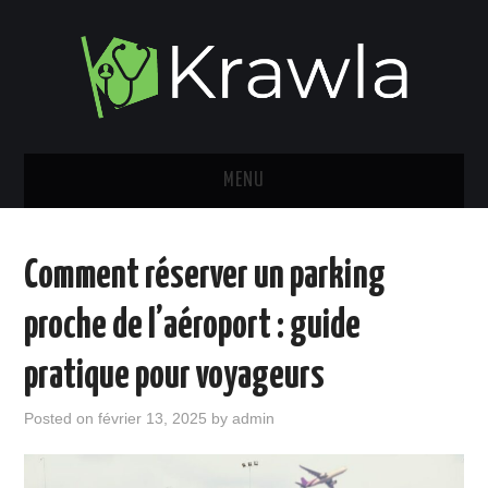
MENU
MES VÉHICULES
Comment réserver un parking
MON LIFESTYLE
proche de l’aéroport : guide
MES VOYAGES
pratique pour voyageurs
MON CÔTÉ SPORTIF
Posted on
février 13, 2025
by
admin
FINANCE